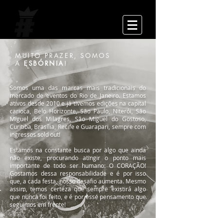
MUITO PRAZER, SOMOS
A
ESBÓRNIA
!
Somos uma das marcas mais tradicionais do
mercado de eventos do Rio de Janeiro. Estamos
ativos desde 2010 e já tivemos edições na capital
carioca, Belo Horizonte, São Paulo, Niterói, São
Miguel dos Milagres, São Miguel do Gostoso,
Curitiba, Brasília, Recife e Guarapari, sempre com
ingressos sold out!
Estamos na constante busca por algo que ainda
não existe, procurando atingir o ponto mais
importante de todo ser humano: O CORAÇÃO!
Gostamos dessa responsabilidade e é por isso
que, a cada festa, nosso desafio aumenta. Mesmo
assim, temos certeza que sempre existirá algo
que nunca foi feito, e é por esse pensamento que
seguimos em frente!